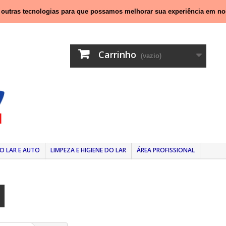
nal móvel)
e outras tecnologias para que possamos melhorar sua experiência em no
Carrinho
(vazio)
O LAR E AUTO
LIMPEZA E HIGIENE DO LAR
ÁREA PROFISSIONAL