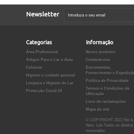
Newsletter
Categorias
Informação
Área Profissional
Novos produtos
Artigos Para o Lar e Auto
Contacte-nos
Celulose
Encomendas,
Fornecimento e Expediçã
Higiene e cuidado pessoal
Politica de Privacidade
Limpeza e Higiene do Lar
Termos e Condições de
Protecção Covid-19
Utilização
Livro de reclamações
Mapa do site
© COPYRIGHT 2022 Rei &
Neto, Lda Todos os direitos
reservados.