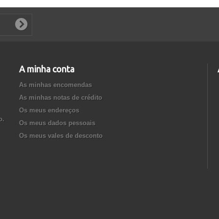
A minha conta
As minhas encomendas
As minhas notas de crédito
Os meus endereços
o.
Os meus dados pessoais
Os meus vales de desconto