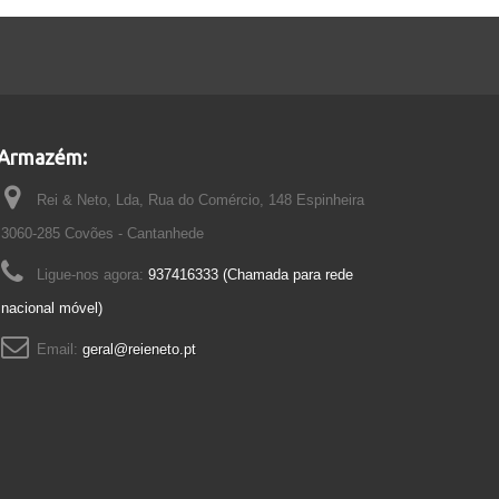
Armazém:
Rei & Neto, Lda, Rua do Comércio, 148 Espinheira
3060-285 Covões - Cantanhede
Ligue-nos agora:
937416333 (Chamada para rede
nacional móvel)
Email:
geral@reieneto.pt