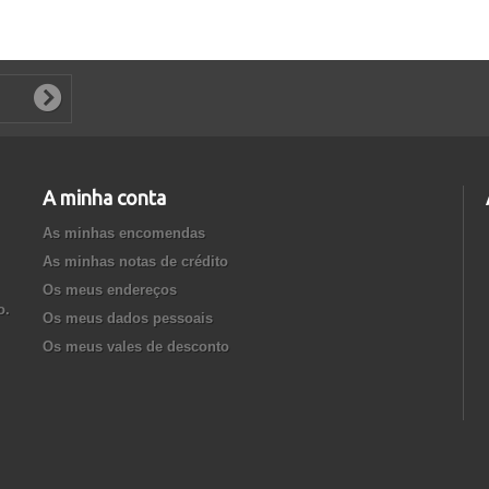
A minha conta
As minhas encomendas
As minhas notas de crédito
Os meus endereços
o.
Os meus dados pessoais
Os meus vales de desconto