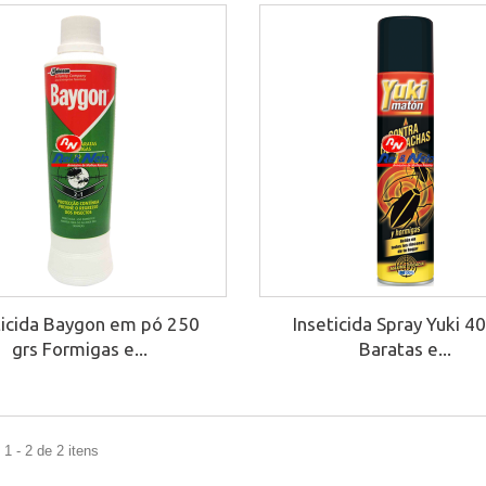
ticida Baygon em pó 250
Inseticida Spray Yuki 4
grs Formigas e...
Baratas e...
1 - 2 de 2 itens