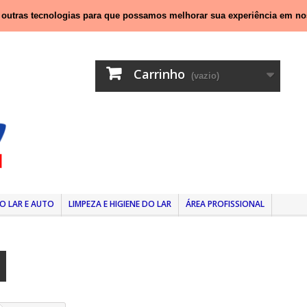
nal móvel)
e outras tecnologias para que possamos melhorar sua experiência em no
Carrinho
(vazio)
O LAR E AUTO
LIMPEZA E HIGIENE DO LAR
ÁREA PROFISSIONAL