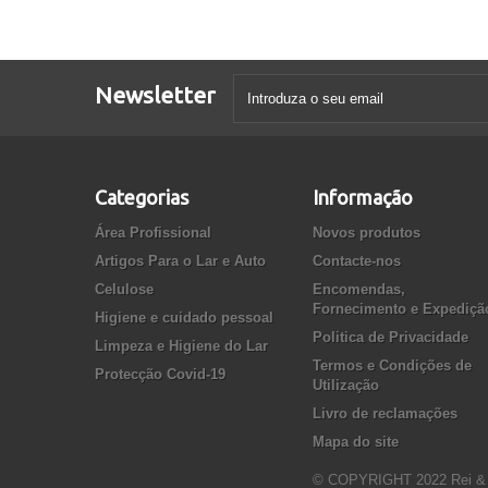
Newsletter
Categorias
Informação
Área Profissional
Novos produtos
Artigos Para o Lar e Auto
Contacte-nos
Celulose
Encomendas,
Fornecimento e Expediçã
Higiene e cuidado pessoal
Politica de Privacidade
Limpeza e Higiene do Lar
Termos e Condições de
Protecção Covid-19
Utilização
Livro de reclamações
Mapa do site
© COPYRIGHT 2022 Rei &