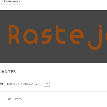
Rastejantes
JANTES
por
Nome de Produto: A a Z
1 - 2 de 2 itens