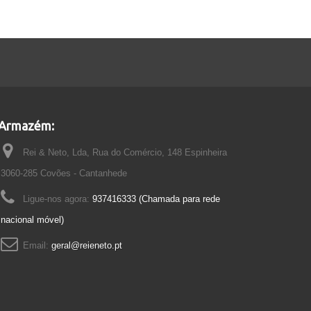
Armazém:
Rei & Neto, Lda, Rua do Comércio, 148 Espinheira
3060-285 Covões - Cantanhede
Ligue-nos agora:
937416333 (Chamada para rede
nacional móvel)
Email:
geral@reieneto.pt