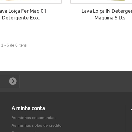
ava Loiça Fer Maq 01
Lava Loiça IN Deterge
Detergente Eco...
Maquina 5 Lts
1 - 6 de 6 itens
A minha conta
As minhas encomendas
As minhas notas de crédito