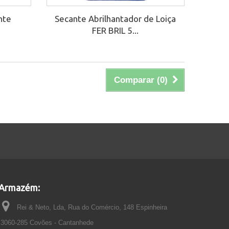
nte
Secante Abrilhantador de Loiça
FER BRIL 5...
Comparar (
0
)
Armazém:
Rei & Neto, Lda, Rua do Comércio, 148 Espinheira
3060-285 Covões - Cantanhede