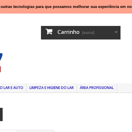
nal móvel)
e outras tecnologias para que possamos melhorar sua experiência em no
Carrinho
(vazio)
O LAR E AUTO
LIMPEZA E HIGIENE DO LAR
ÁREA PROFISSIONAL