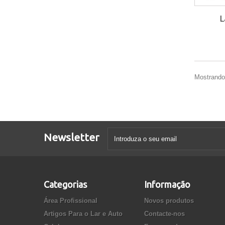
L
Mostrando 
Newsletter
Categorias
Informação
Área Profissional
Novos produtos
Artigos Para o Lar e Auto
Contacte-nos