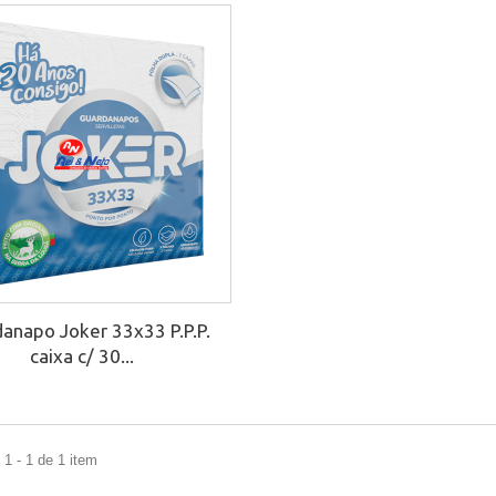
anapo Joker 33x33 P.P.P.
caixa c/ 30...
1 - 1 de 1 item