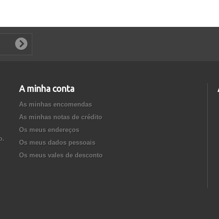
A minha conta
As minhas encomendas
As minhas notas de crédito
Os meus endereços
o.
Os meus dados pessoais
Os meus vales de desconto