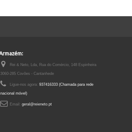
Armazém:
Rei & Neto, Lda, Rua do Comércio, 148 Espinheira
3060-285 Covões - Cantanhede
Ligue-nos agora:
937416333 (Chamada para rede
nacional móvel)
Email:
geral@reieneto.pt