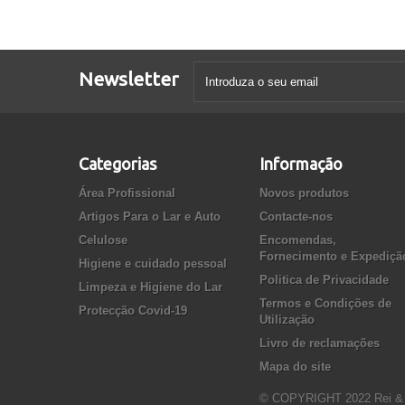
Newsletter
Categorias
Informação
Área Profissional
Novos produtos
Artigos Para o Lar e Auto
Contacte-nos
Celulose
Encomendas,
Fornecimento e Expediçã
Higiene e cuidado pessoal
Politica de Privacidade
Limpeza e Higiene do Lar
Termos e Condições de
Protecção Covid-19
Utilização
Livro de reclamações
Mapa do site
© COPYRIGHT 2022 Rei &