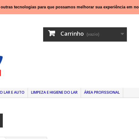
nal móvel)
e outras tecnologias para que possamos melhorar sua experiência em no
Carrinho
(vazio)
O LAR E AUTO
LIMPEZA E HIGIENE DO LAR
ÁREA PROFISSIONAL