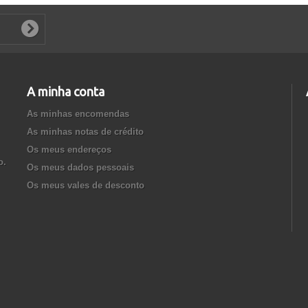
A minha conta
As minhas encomendas
As minhas notas de crédito
Os meus endereços
o.
Os meus dados pessoais
Os meus vales de desconto