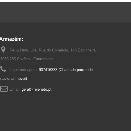
Armazém:
Rei & Neto, Lda, Rua do Comércio, 148 Espinheira
3060-285 Covões - Cantanhede
Ligue-nos agora:
937416333 (Chamada para rede
nacional móvel)
Email:
geral@reieneto.pt