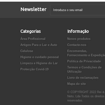
Newsletter
Categorias
Informação
Área Profissional
Novos produtos
Artigos Para o Lar e Auto
Contacte-nos
Celulose
Encomendas,
Fornecimento e Expediçã
Higiene e cuidado pessoal
Politica de Privacidade
Limpeza e Higiene do Lar
Termos e Condições de
Protecção Covid-19
Utilização
Livro de reclamações
Mapa do site
© COPYRIGHT 2022 Rei &
Neto, Lda Todos os direitos
reservados.