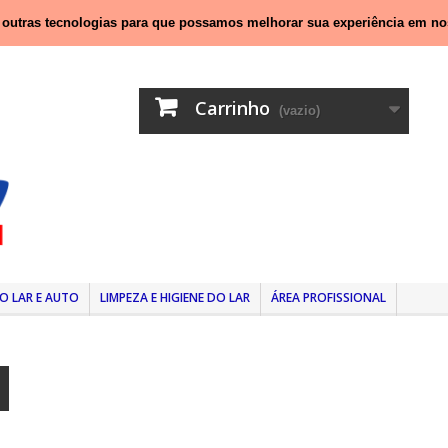
nal móvel)
e outras tecnologias para que possamos melhorar sua experiência em no
Carrinho
(vazio)
O LAR E AUTO
LIMPEZA E HIGIENE DO LAR
ÁREA PROFISSIONAL