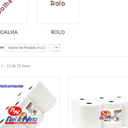
OALHA
ROLO
por
Nome de Produto: A a Z
1 - 13 de 13 itens