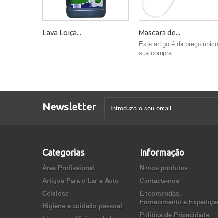
Lava Loiça...
Mascara de...
Este artigo é de preço único
sua compra...
Newsletter
Categorias
Informação
Área Profissional
Novos produtos
Artigos Para o Lar e Auto
Contacte-nos
Celulose
Encomendas,
Fornecimento e Expediçã
Higiene e cuidado pessoal
Politica de Privacidade