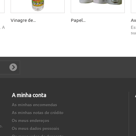
Vinagre de...
Papel...
Av
. A
Es
su
A minha conta
As minhas encomendas
As minhas notas de crédito
Os meus endereços
o.
Os meus dados pessoais