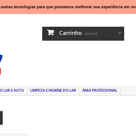
nal móvel)
e outras tecnologias para que possamos melhorar sua experiência em no
Carrinho
(vazio)
O LAR E AUTO
LIMPEZA E HIGIENE DO LAR
ÁREA PROFISSIONAL