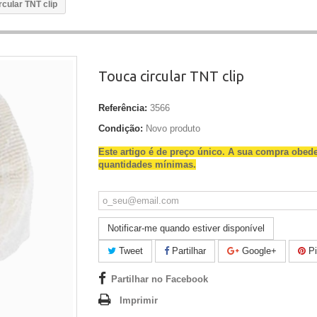
rcular TNT clip
Touca circular TNT clip
Referência:
3566
Condição:
Novo produto
Este artigo é de preço único. A sua compra obed
quantidades mínimas.
Notificar-me quando estiver disponível
Tweet
Partilhar
Google+
Pi
Partilhar no Facebook
Imprimir