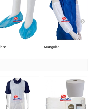
bre...
Manguito...
Mascara de