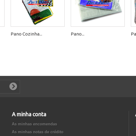
Pano Cozinha...
Pano...
Pa
A minha conta
As minhas encomendas
As minhas notas de crédito