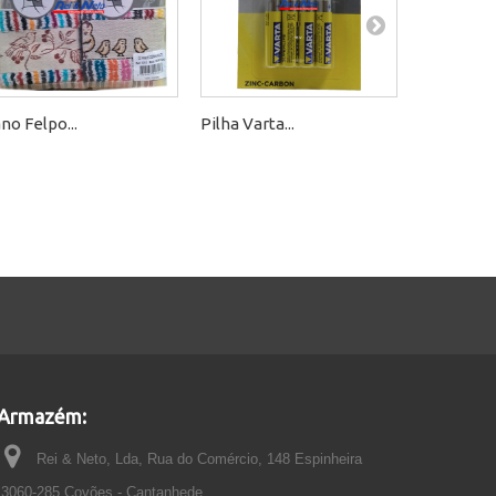
no Felpo...
Pilha Varta...
Pano...
Armazém:
Rei & Neto, Lda, Rua do Comércio, 148 Espinheira
3060-285 Covões - Cantanhede