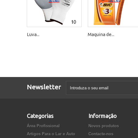
Luva...
Maquina de...
Newsletter
Categorias
Informação
Área Profissional
Novos produtos
Artigos Para o Lar e Auto
Contacte-nos