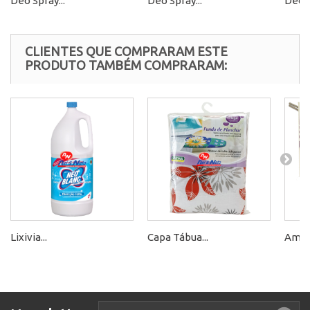
Deo Spray...
Deo Spray...
Deo S
CLIENTES QUE COMPRARAM ESTE
PRODUTO TAMBÉM COMPRARAM:
Lixivia...
Capa Tábua...
Ambie